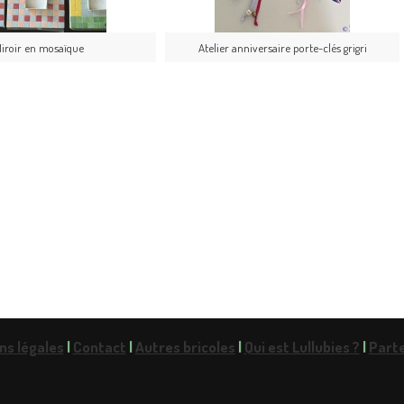
iroir en mosaïque
Atelier anniversaire porte-clés grigri
ns légales
|
Contact
|
Autres bricoles
|
Qui est Lullubies ?
|
Part