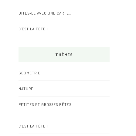
DITES-LE AVEC UNE CARTE…
C’EST LA FÊTE !
THÈMES
GÉOMÉTRIE
NATURE
PETITES ET GROSSES BÊTES
C’EST LA FÊTE !