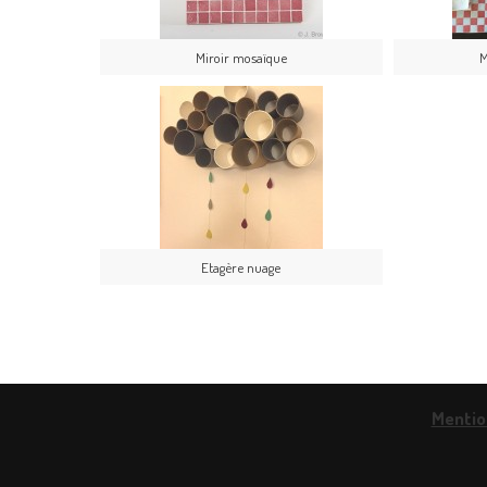
Miroir mosaïque
M
Etagère nuage
Mentio