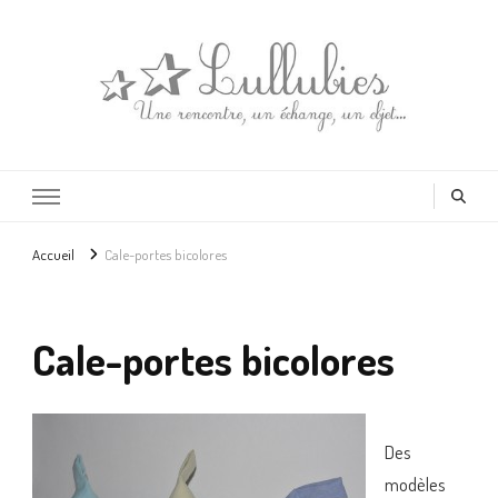
Lullubies
Créatrice & animatrice en Gironde
Accueil
Cale-portes bicolores
Cale-portes bicolores
Des
modèles