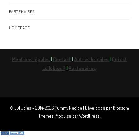
PARTENAIRES
HOMEPAGE
Mentions légales
|
Contact
|
Autres bricoles
|
Qui est
Lullubies ?
|
Partenaires
© Lullubies – 2014-2026
Yummy Recipe | Développé par
Blossom
Themes
.Propulsé par
WordPress
.