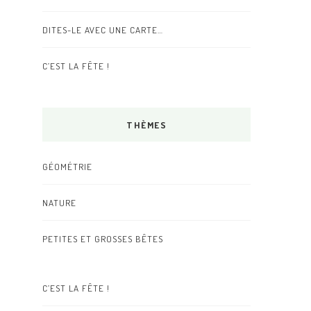
DITES-LE AVEC UNE CARTE…
C’EST LA FÊTE !
THÈMES
GÉOMÉTRIE
NATURE
PETITES ET GROSSES BÊTES
C’EST LA FÊTE !