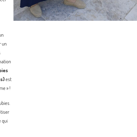
 un
r un
s
mation
bies
cs)
est
me » !
ubies.
tiser
e qui