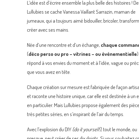
L’idée est d’écrire ensemble la plus belle des histoires ! De
Lullubies se cache Vanessa Vaillant Sarrazin, maman de
jumeaux, qui a toujours aimé bidouiller, bricoler, transform
créer avec ses mains.
Née d’une rencontre et d’un échange,
chaque comman
(
déco perso ou pro – vitrines – ou événementielle
)
répond à vos envies du moment et à l’idée, vague ou préc
que vous avez en tête.
Chaque création sur mesure est fabriquée de façon artis
et raconte une histoire unique, car elle est destinée à un 
en particulier. Mais Lullubies propose également des pièc
très petites séries, en s’inspirant de l’air du temps.
Avec l’explosion du DIY
(do it yourself)
, tout le monde, ou
presque, peut créer de ses dix doigts. Si vous souhaitez c