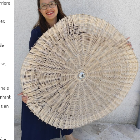
rrière
er,
de
ise,
anale
enfant
es en
réer