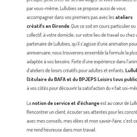
par vous-même, Lullubies se propose aussi de vous
accompagner dans vos premiers pas avec les
ateliers
créatifs en Gironde
. Que ce soit en cours particulier ou
collectif, à votre domicile, sur votre lieu de travail ou chez
partenaire de Lullubies, qu’il s’agisse d’une animation pou
anniversaire, nous trouverons ensemble la formule la plu
adaptée à vos besoins. Forte d’une expérience dans l’ani
d’ateliers de loisirs créatifs pour adultes et enfants,
Lullu
(titulaire du BAFA et du BPJEPS Loisirs tous publi
à vos côtés pour découvrir la satisfaction du « fait soi-mê
La
notion de service et d’échange
est au cœur de Lull
Rencontrer un client, écouter ses attentes pour les concré
avec mes conseils, mes idées et mon savoir-faire, c’est c
me rend heureuse dans mon travail.