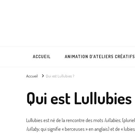
Lullubies
Créatrice & animatrice en Gironde
ACCUEIL
ANIMATION D’ATELIERS CRÉATIFS
Accueil
Qui est Lullubies ?
Qui est Lullubies
Lullubies est né de la rencontre des mots
lullabies
, (plurie
lullaby
, qui signifie « berceuses » en anglais) et de « lubies 