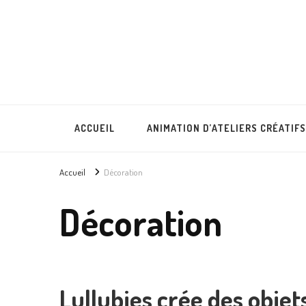
Lullubies
Créatrice & animatrice en Gironde
ACCUEIL
ANIMATION D’ATELIERS CRÉATIFS
Accueil
Décoration
Décoration
Lullubies crée des objet