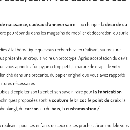
 de naissance, cadeau d’anniversaire
– ou changer la
déco de sa
core peu répandu dans les magasins de mobilier et décoration, ou sur la
diés à la thématique que vous recherchez, en réalisant sur mesure
 vous présente un croquis, voire un prototype. Après acceptation du devis,
que vous apportez (un pyjama trop petit, la parure de draps de votre
déniché dans une brocante, du papier original que vous avez rapporté
rnitures nécessaires.
ubies d’exploiter son talent et son savoir-faire pour
la fabrication
techniques proposées sont la
couture
, le
tricot
, le
point de croix
, la
apbooking), du
carton
, ou du
bois
, la
customisation /
 a réalisées pour ses enfants ou ceux de ses proches. Si un modèle vous