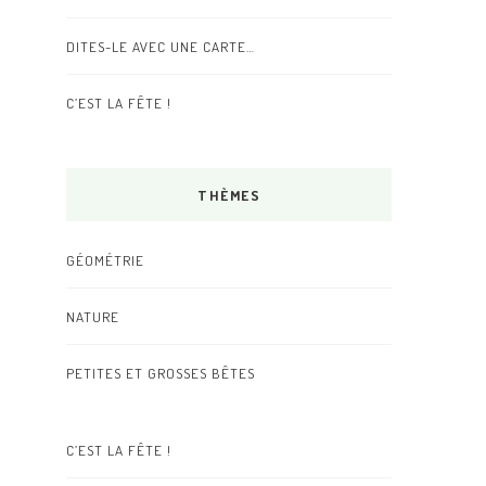
DITES-LE AVEC UNE CARTE…
C’EST LA FÊTE !
THÈMES
GÉOMÉTRIE
NATURE
PETITES ET GROSSES BÊTES
C’EST LA FÊTE !