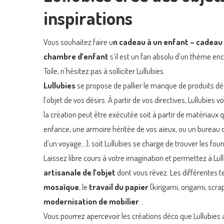
inspirations
Vous souhaitez faire u
n cadeau à un enfant – cadeau
chambre d’enfant
s’il est un fan absolu d’un thème en
Toile, n’hésitez pas à solliciter Lullubies.
Lullubies
se propose de pallier le manque de produits dé
l’objet de vos désirs. À partir de vos directives, Lullubies
la création peut être exécutée soit à partir de matériaux 
enfance, une armoire héritée de vos aïeux, ou un bureau 
d’un voyage…), soit Lullubies se charge de trouver les fou
Laissez libre cours à votre imagination et permettez à Lull
artisanale de l’objet
dont vous rêvez. Les différentes 
mosaïque
, le
travail du papier
(kirigami, origami, scr
modernisation de mobilier
…
Vous pourrez apercevoir les créations déco que Lullubies