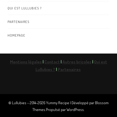
QUI EST LULLUBIES ?
PARTENAIRES
HOMEPAGE
Mentions légales
|
Contact
|
Autres bricoles
|
Qui est
Lullubies ?
|
Partenaires
© Lullubies – 2014-2026
Yummy Recipe | Développé par
Blossom
Themes
.Propulsé par
WordPress
.