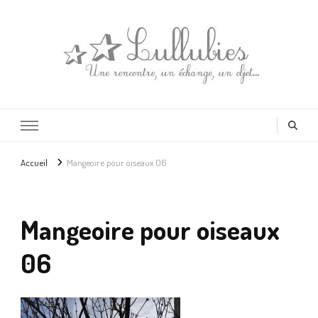
Lullubies
Créatrice & animatrice en Gironde
Accueil
Mangeoire pour oiseaux 06
Mangeoire pour oiseaux
06