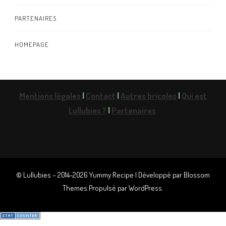
PARTENAIRES
HOMEPAGE
Mentions légales
|
Contact
|
Autres bricoles
|
Qui est
Lullubies ?
|
Partenaires
© Lullubies – 2014-2026
Yummy Recipe | Développé par
Blossom
Themes
.Propulsé par
WordPress
.