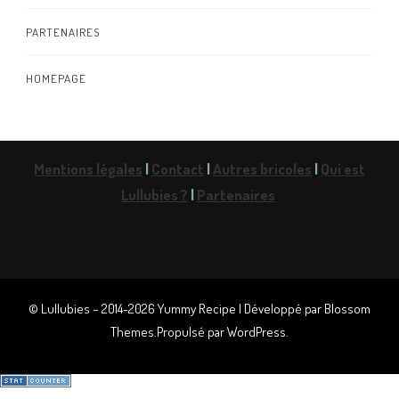
PARTENAIRES
HOMEPAGE
Mentions légales
|
Contact
|
Autres bricoles
|
Qui est
Lullubies ?
|
Partenaires
© Lullubies – 2014-2026
Yummy Recipe | Développé par
Blossom
Themes
.Propulsé par
WordPress
.