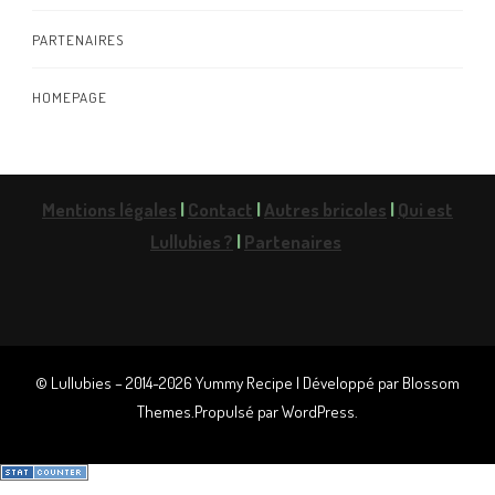
PARTENAIRES
HOMEPAGE
Mentions légales
|
Contact
|
Autres bricoles
|
Qui est
Lullubies ?
|
Partenaires
© Lullubies – 2014-2026
Yummy Recipe | Développé par
Blossom
Themes
.Propulsé par
WordPress
.