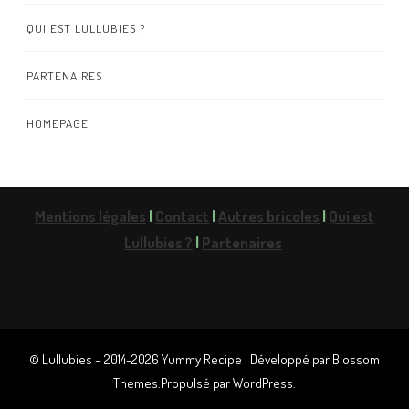
QUI EST LULLUBIES ?
PARTENAIRES
HOMEPAGE
Mentions légales
|
Contact
|
Autres bricoles
|
Qui est
Lullubies ?
|
Partenaires
© Lullubies – 2014-2026
Yummy Recipe | Développé par
Blossom
Themes
.Propulsé par
WordPress
.