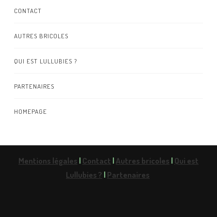
CONTACT
AUTRES BRICOLES
QUI EST LULLUBIES ?
PARTENAIRES
HOMEPAGE
Mentions légales
|
Contact
|
Autres bricoles
|
Qui est
Lullubies ?
|
Partenaires