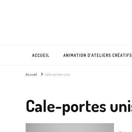
Lullubies
Créatrice & animatrice en Gironde
ACCUEIL
ANIMATION D’ATELIERS CRÉATIFS
Accueil
Cale-portes unis
Cale-portes uni