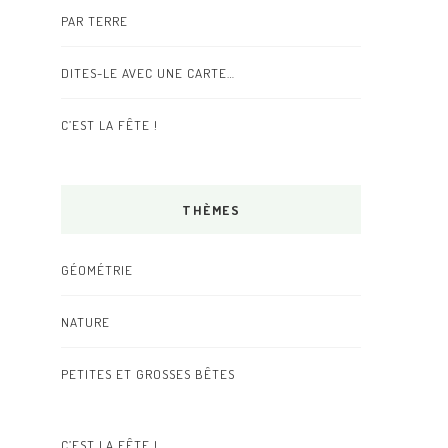
PAR TERRE
DITES-LE AVEC UNE CARTE…
C’EST LA FÊTE !
THÈMES
GÉOMÉTRIE
NATURE
PETITES ET GROSSES BÊTES
C’EST LA FÊTE !