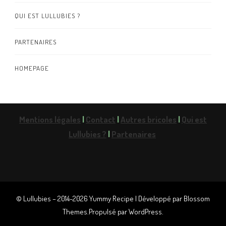
QUI EST LULLUBIES ?
PARTENAIRES
HOMEPAGE
Mentions légales
|
Contact
|
Autres bricoles
|
Qui est
Lullubies ?
|
Partenaires
© Lullubies – 2014-2026
Yummy Recipe | Développé par
Blossom
Themes
.Propulsé par
WordPress
.