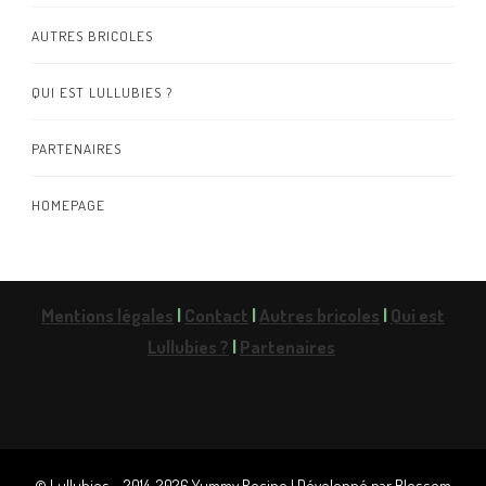
AUTRES BRICOLES
QUI EST LULLUBIES ?
PARTENAIRES
HOMEPAGE
Mentions légales
|
Contact
|
Autres bricoles
|
Qui est
Lullubies ?
|
Partenaires
© Lullubies – 2014-2026
Yummy Recipe | Développé par
Blossom