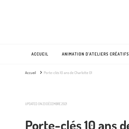
Lullubies
Créatrice & animatrice en Gironde
ACCUEIL
ANIMATION D’ATELIERS CRÉATIFS
Accueil
Porte-clés 10 ans de Charlotte 01
UPDATED ON
23 DÉCEMBRE 2021
Porte-clés 10 ans d