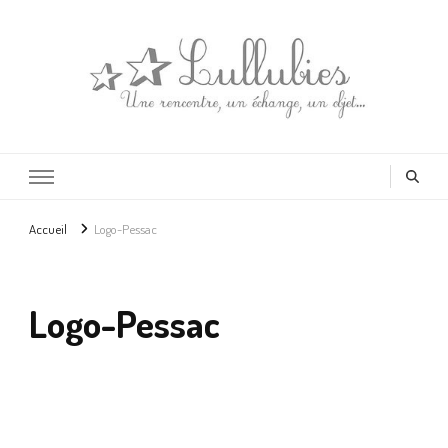
Lullubies
Créatrice & animatrice en Gironde
Accueil
Logo-Pessac
Logo-Pessac