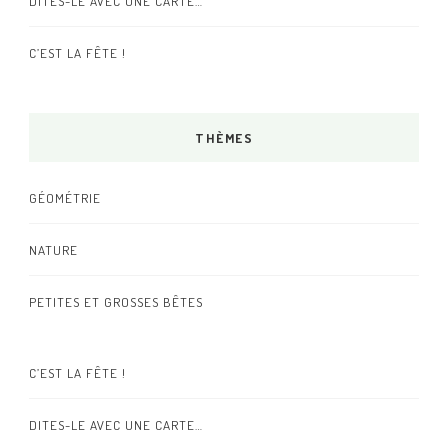
DITES-LE AVEC UNE CARTE…
C’EST LA FÊTE !
THÈMES
GÉOMÉTRIE
NATURE
PETITES ET GROSSES BÊTES
C’EST LA FÊTE !
DITES-LE AVEC UNE CARTE…