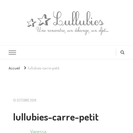
Lullubies
Créatrice & animatrice en Gironde
Accueil
lullubies-carre-petit
10 OCTOBRE 2016
lullubies-carre-petit
Vanessa