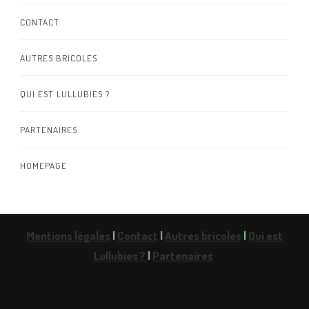
CONTACT
AUTRES BRICOLES
QUI EST LULLUBIES ?
PARTENAIRES
HOMEPAGE
Mentions légales
|
Contact
|
Autres bricoles
|
Qui est
Lullubies ?
|
Partenaires