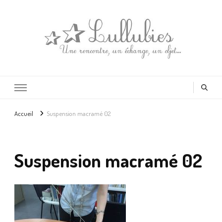
Lullubies
Créatrice & animatrice en Gironde
Accueil
Suspension macramé 02
Suspension macramé 02