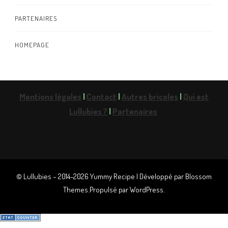
PARTENAIRES
HOMEPAGE
Mentions légales
|
Contact
|
Autres bricoles
|
Qui est
Lullubies ?
|
Partenaires
© Lullubies – 2014-2026
Yummy Recipe | Développé par
Blossom
Themes
.Propulsé par
WordPress
.