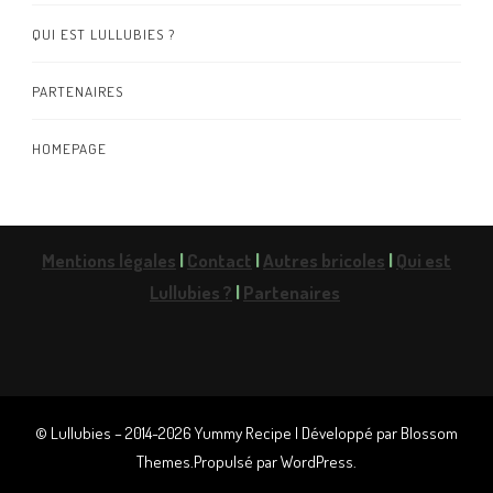
QUI EST LULLUBIES ?
PARTENAIRES
HOMEPAGE
Mentions légales
|
Contact
|
Autres bricoles
|
Qui est
Lullubies ?
|
Partenaires
© Lullubies – 2014-2026
Yummy Recipe | Développé par
Blossom
Themes
.Propulsé par
WordPress
.