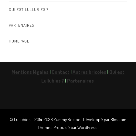
QUI EST LULLUBIES ?
PARTENAIRES
HOMEPAGE
Mentions légales
|
Contact
|
Autres bricoles
|
Qui est
Lullubies ?
|
Partenaires
© Lullubies – 2014-2026
Yummy Recipe | Développé par
Blossom
Themes
.Propulsé par
WordPress
.