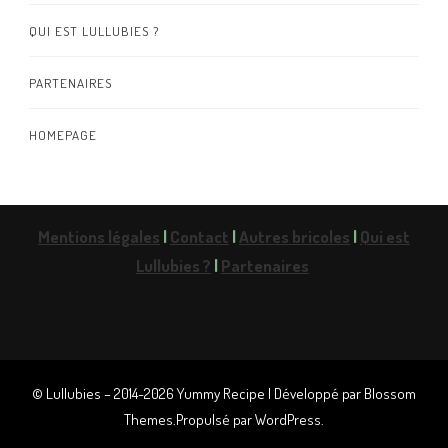
QUI EST LULLUBIES ?
PARTENAIRES
HOMEPAGE
Mentions légales
|
Contact
|
Autres bricoles
|
Qui est
Lullubies ?
|
Partenaires
© Lullubies – 2014-2026
Yummy Recipe | Développé par
Blossom
Themes
.Propulsé par
WordPress
.