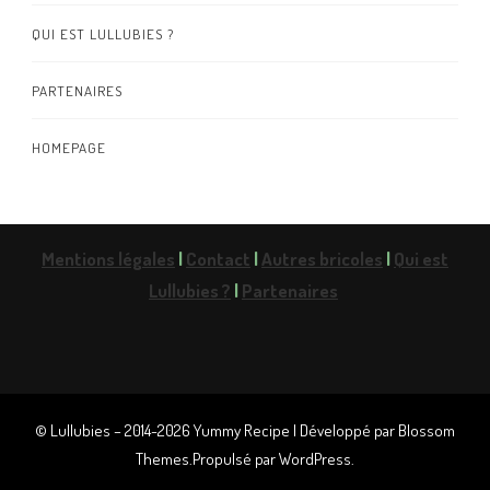
QUI EST LULLUBIES ?
PARTENAIRES
HOMEPAGE
Mentions légales
|
Contact
|
Autres bricoles
|
Qui est
Lullubies ?
|
Partenaires
© Lullubies – 2014-2026
Yummy Recipe | Développé par
Blossom
Themes
.Propulsé par
WordPress
.