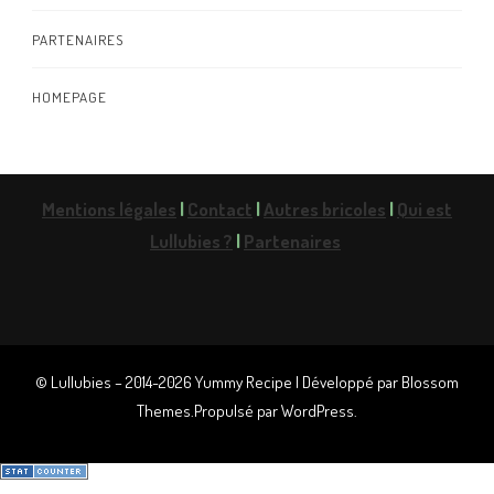
PARTENAIRES
HOMEPAGE
Mentions légales
|
Contact
|
Autres bricoles
|
Qui est
Lullubies ?
|
Partenaires
© Lullubies – 2014-2026
Yummy Recipe | Développé par
Blossom
Themes
.Propulsé par
WordPress
.