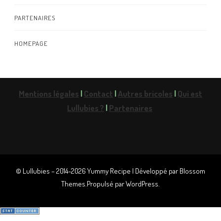
PARTENAIRES
HOMEPAGE
Mentions légales
|
Contact
|
Autres bricoles
|
Qui est
Lullubies ?
|
Partenaires
© Lullubies – 2014-2026
Yummy Recipe | Développé par
Blossom
Themes
.Propulsé par
WordPress
.