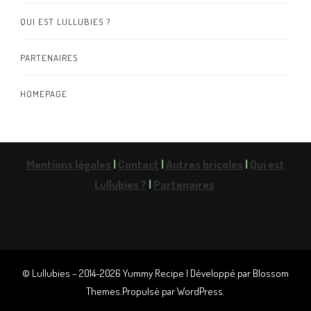
QUI EST LULLUBIES ?
PARTENAIRES
HOMEPAGE
Mentions légales
|
Contact
|
Autres bricoles
|
Qui est
Lullubies ?
|
Partenaires
© Lullubies – 2014-2026
Yummy Recipe | Développé par
Blossom
Themes
.Propulsé par
WordPress
.