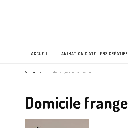
Lullubies
Créatrice & animatrice en Gironde
ACCUEIL
ANIMATION D’ATELIERS CRÉATIFS
Accueil
Domicile franges chaussures 04
Domicile frang