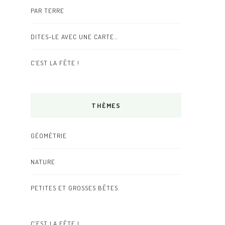
PAR TERRE
DITES-LE AVEC UNE CARTE…
C’EST LA FÊTE !
THÈMES
GÉOMÉTRIE
NATURE
PETITES ET GROSSES BÊTES
C’EST LA FÊTE !