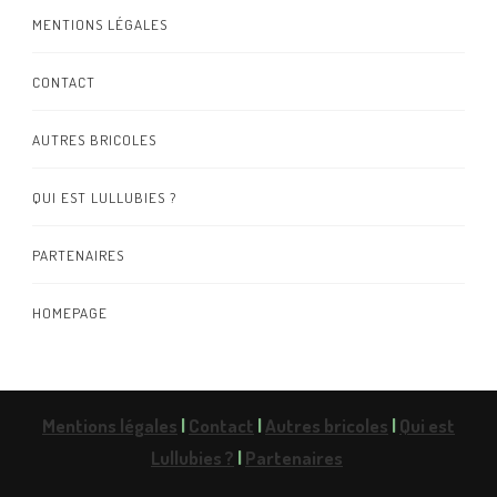
MENTIONS LÉGALES
CONTACT
AUTRES BRICOLES
QUI EST LULLUBIES ?
PARTENAIRES
HOMEPAGE
Mentions légales
|
Contact
|
Autres bricoles
|
Qui est
Lullubies ?
|
Partenaires