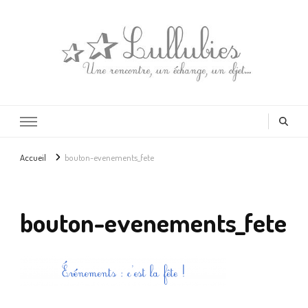
Lullubies
Créatrice & animatrice en Gironde
Accueil
bouton-evenements_fete
bouton-evenements_fete