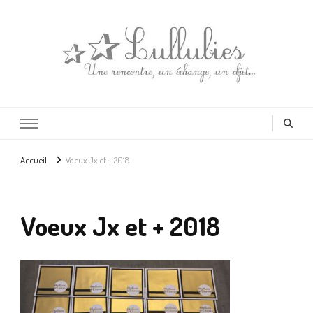
Lullubies
Créatrice & animatrice en Gironde
Accueil
Voeux Jx et + 2018
Voeux Jx et + 2018