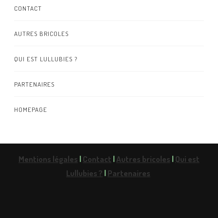
CONTACT
AUTRES BRICOLES
QUI EST LULLUBIES ?
PARTENAIRES
HOMEPAGE
Mentions légales
|
Contact
|
Autres bricoles
|
Qui est
Lullubies ?
|
Partenaires