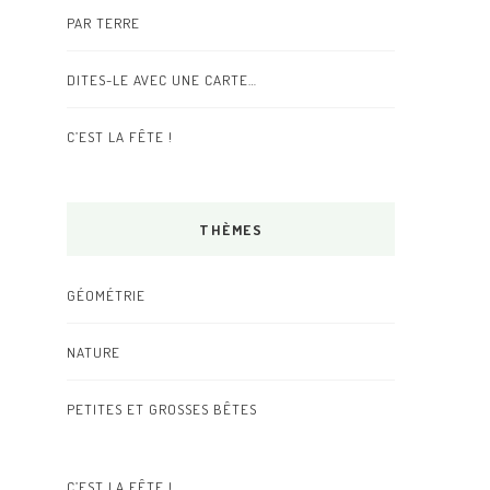
PAR TERRE
DITES-LE AVEC UNE CARTE…
C’EST LA FÊTE !
THÈMES
GÉOMÉTRIE
NATURE
PETITES ET GROSSES BÊTES
C’EST LA FÊTE !