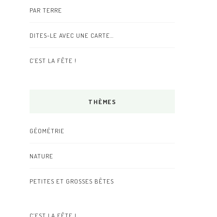
PAR TERRE
DITES-LE AVEC UNE CARTE…
C’EST LA FÊTE !
THÈMES
GÉOMÉTRIE
NATURE
PETITES ET GROSSES BÊTES
C’EST LA FÊTE !