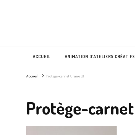
Lullubies
Créatrice & animatrice en Gironde
ACCUEIL
ANIMATION D’ATELIERS CRÉATIFS
Accueil
Protège-carnet Orane 01
Protège-carnet