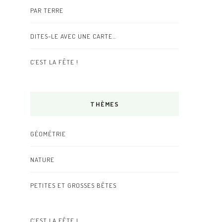
PAR TERRE
DITES-LE AVEC UNE CARTE…
C’EST LA FÊTE !
THÈMES
GÉOMÉTRIE
NATURE
PETITES ET GROSSES BÊTES
C’EST LA FÊTE !