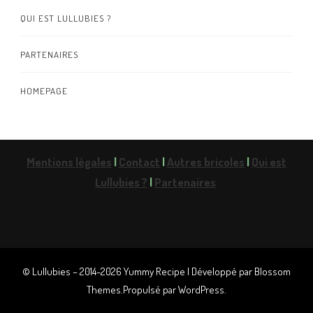
QUI EST LULLUBIES ?
PARTENAIRES
HOMEPAGE
Mentions légales
|
Contact
|
Autres bricoles
|
Qui est
Lullubies ?
|
Partenaires
© Lullubies – 2014-2026
Yummy Recipe | Développé par
Blossom
Themes
.Propulsé par
WordPress
.