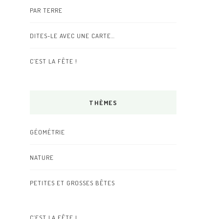
PAR TERRE
DITES-LE AVEC UNE CARTE…
C’EST LA FÊTE !
THÈMES
GÉOMÉTRIE
NATURE
PETITES ET GROSSES BÊTES
C’EST LA FÊTE !