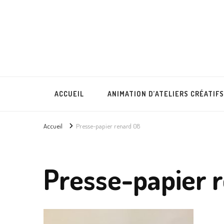
Lullubies
Créatrice & animatrice en Gironde
ACCUEIL
ANIMATION D’ATELIERS CRÉATIFS
Accueil
Presse-papier renard 08
Presse-papier 