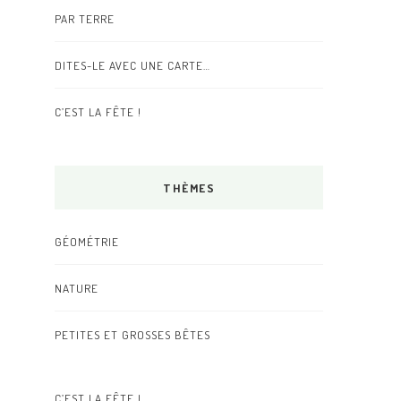
PAR TERRE
DITES-LE AVEC UNE CARTE…
C’EST LA FÊTE !
THÈMES
GÉOMÉTRIE
NATURE
PETITES ET GROSSES BÊTES
C’EST LA FÊTE !