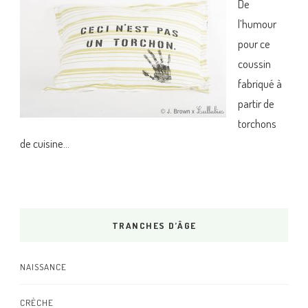
De
l’humour
pour ce
coussin
fabriqué à
partir de
torchons
de cuisine…
TRANCHES D’ÂGE
NAISSANCE
CRÈCHE