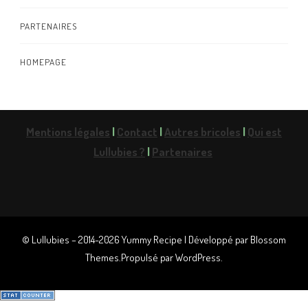
PARTENAIRES
HOMEPAGE
Mentions légales
|
Contact
|
Autres bricoles
|
Qui est
Lullubies ?
|
Partenaires
© Lullubies – 2014-2026
Yummy Recipe | Développé par
Blossom
Themes
.Propulsé par
WordPress
.