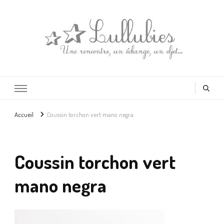
Lullubies
Créatrice & animatrice en Gironde
Accueil
Coussin torchon vert mano negra
Coussin torchon vert
mano negra