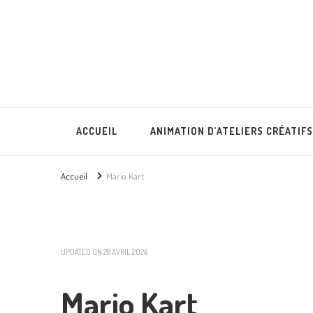
Lullubies
Créatrice & animatrice en Gironde
ACCUEIL
ANIMATION D’ATELIERS CRÉATIFS
Accueil
Mario Kart
UPDATED ON
28 AVRIL 2024
Mario Kart