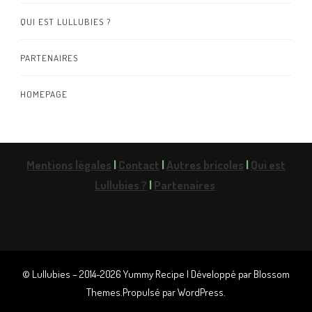
QUI EST LULLUBIES ?
PARTENAIRES
HOMEPAGE
Mentions légales
|
Contact
|
Autres bricoles
|
Qui est
Lullubies ?
|
Partenaires
© Lullubies – 2014-2026
Yummy Recipe | Développé par
Blossom
Themes
.Propulsé par
WordPress
.