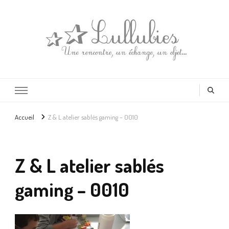
Lullubies
Créatrice & animatrice en Gironde
Accueil
Z & L atelier sablés gaming – 0010
Z & L atelier sablés
gaming – 0010