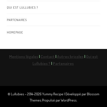
QUI EST LULLUBIES ?
PARTENAIRES
HOMEPAGE
Mentions légales
|
Contact
|
Autres bricoles
|
Qui est
Lullubies ?
|
Partenaires
© Lullubies – 2014-2026
Yummy Recipe | Développé par
Blossom
Themes
.Propulsé par
WordPress
.