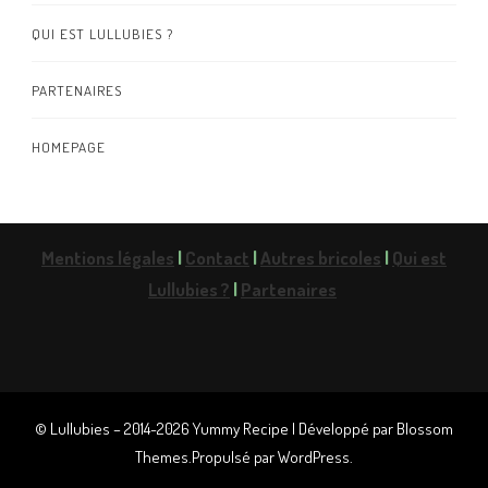
QUI EST LULLUBIES ?
PARTENAIRES
HOMEPAGE
Mentions légales
|
Contact
|
Autres bricoles
|
Qui est
Lullubies ?
|
Partenaires
© Lullubies – 2014-2026
Yummy Recipe | Développé par
Blossom
Themes
.Propulsé par
WordPress
.