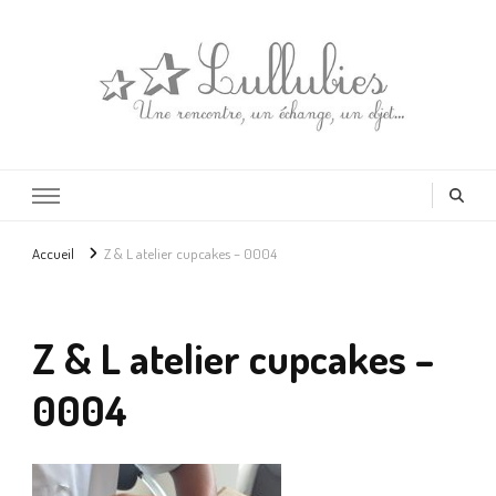
Lullubies
Créatrice & animatrice en Gironde
Accueil
Z & L atelier cupcakes – 0004
Z & L atelier cupcakes –
0004