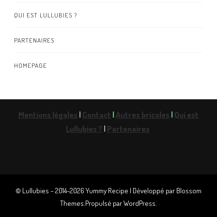
QUI EST LULLUBIES ?
PARTENAIRES
HOMEPAGE
Mentions légales
|
Contact
|
Autres bricoles
|
Qui est
Lullubies ?
|
Partenaires
© Lullubies – 2014-2026
Yummy Recipe | Développé par
Blossom
Themes
.Propulsé par
WordPress
.