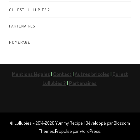
QUI EST LULLUBIES ?
PARTENAIRES
HOMEPAGE
Mentions légales
|
Contact
|
Autres bricoles
|
Qui est
Lullubies ?
|
Partenaires
© Lullubies – 2014-2026
Yummy Recipe | Développé par
Blossom
Themes
.Propulsé par
WordPress
.