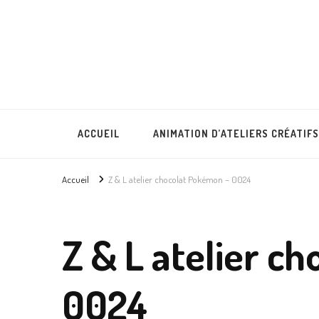
Lullubies
Créatrice & animatrice en Gironde
ACCUEIL
ANIMATION D’ATELIERS CRÉATIFS
Accueil
Z & L atelier chocolat Pokémon – 0024
Z & L atelier c
0024