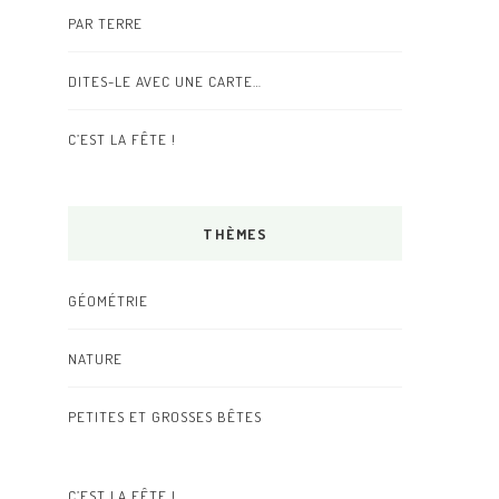
PAR TERRE
DITES-LE AVEC UNE CARTE…
C’EST LA FÊTE !
THÈMES
GÉOMÉTRIE
NATURE
PETITES ET GROSSES BÊTES
C’EST LA FÊTE !