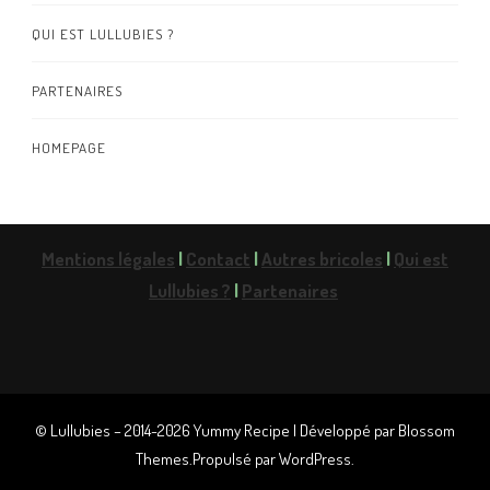
QUI EST LULLUBIES ?
PARTENAIRES
HOMEPAGE
Mentions légales
|
Contact
|
Autres bricoles
|
Qui est
Lullubies ?
|
Partenaires
© Lullubies – 2014-2026
Yummy Recipe | Développé par
Blossom
Themes
.Propulsé par
WordPress
.