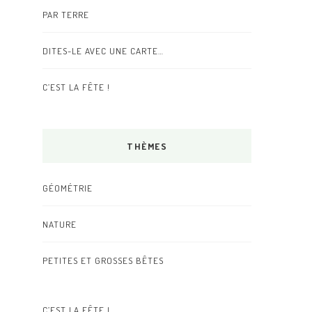
PAR TERRE
DITES-LE AVEC UNE CARTE…
C’EST LA FÊTE !
THÈMES
GÉOMÉTRIE
NATURE
PETITES ET GROSSES BÊTES
C’EST LA FÊTE !