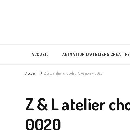
Lullubies
Créatrice & animatrice en Gironde
ACCUEIL
ANIMATION D’ATELIERS CRÉATIFS
Accueil
Z & L atelier chocolat Pokémon – 0020
Z & L atelier c
0020