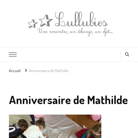
Lullubies
Créatrice & animatrice en Gironde
Accueil
Anniversaire de Mathilde
Anniversaire de Mathilde