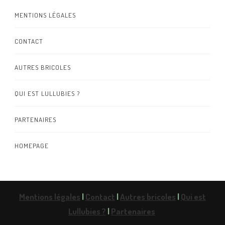
MENTIONS LÉGALES
CONTACT
AUTRES BRICOLES
QUI EST LULLUBIES ?
PARTENAIRES
HOMEPAGE
Mentions légales
|
Contact
|
Autres bricoles
|
Qui est
Lullubies ?
|
Partenaires